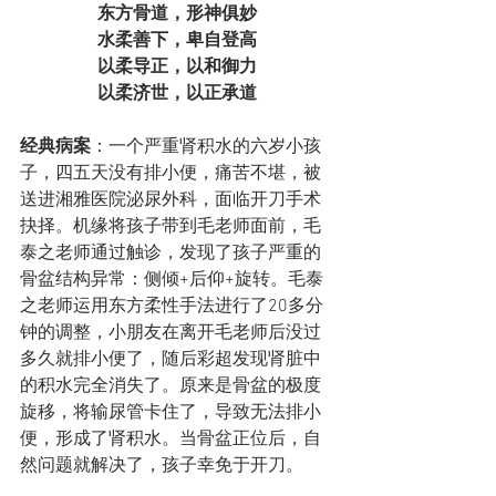
东方骨道，形神俱妙
水柔善下，卑自登高
以柔导正，以和御力
以柔济世，以正承道
经典病案
：一个严重肾积水的六岁小孩
子，四五天没有排小便，痛苦不堪，被
送进湘雅医院泌尿外科，面临开刀手术
抉择。机缘将孩子带到毛老师面前，毛
泰之老师通过触诊，发现了孩子严重的
骨盆结构异常：侧倾+后仰+旋转。毛泰
之老师运用东方柔性手法进行了20多分
钟的调整，小朋友在离开毛老师后没过
多久就排小便了，随后彩超发现肾脏中
的积水完全消失了。原来是骨盆的极度
旋移，将输尿管卡住了，导致无法排小
便，形成了肾积水。当骨盆正位后，自
然问题就解决了，孩子幸免于开刀。