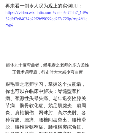
再来看一例令人叹为观止的实例👇🏻：
https://video.wixstatic.com/video/e72da7_1d96
32dfd7e84074b29f2b99099cd2f7/720p/mp4/file.
mp4
躯体九十度弯曲者，经毛泰之老师的东方柔性
正骨术调理后，行走时大大减少弯曲度
跟毛泰之老师学习，掌握这个技能后，
你也可以在临床中解决：脊髓型颈椎
病、颈源性头晕头痛、老年退变性膝关
节病、髌骨软化症、鹅足肌腱炎、肩周
炎、肩袖损伤、网球肘、高尔夫肘、各
种背痛、腰痛、腰椎间盘突出、腰椎滑
脱、腰椎管狭窄症、腰椎横突综合征、