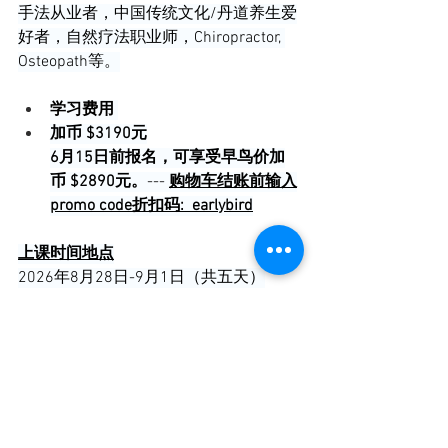
手法从业者，中国传统文化/丹道养生爱
好者，自然疗法职业师，Chiropractor, 
Osteopath等。
学习费用 
加币 $3190元
6月15日前报名，可享受早鸟价加
币 $2890元。
--- 
购物车结账前输入
promo code折扣码:  earlybird
上课时间地点
2026年8月28日-9月1日（共五天）
上午9:00-12:00
下午14:30-16:30
晚课：19:30-21:30
地点：Central College.  60 8th st 
#200
, 
New Westminster,BC, V3M3P1,Canada
课程完成后可获得
35小时
继续教育学分