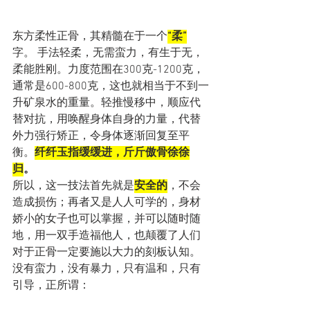
东方柔性正骨，其精髓在于一个
“柔”
字。 手法轻柔，无需蛮力，有生于无，
柔能胜刚。力度范围在300克-1200克，
通常是600-800克，这也就相当于不到一
升矿泉水的重量。轻推慢移中，顺应代
替对抗，用唤醒身体自身的力量，代替
外力强行矫正，令身体逐渐回复至平
衡。
纤纤玉指缓缓进，斤斤傲骨徐徐
归
。
所以，这一技法首先就是
安全的
，不会
造成损伤；再者又是人人可学的，身材
娇小的女子也可以掌握，并可以随时随
地，用一双手造福他人，也颠覆了人们
对于正骨一定要施以大力的刻板认知。
没有蛮力，没有暴力，只有温和，只有
引导，正所谓：