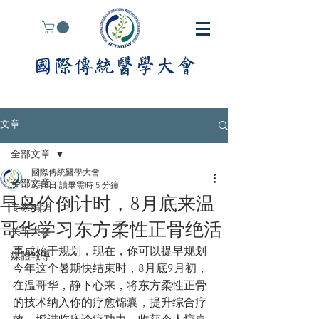
文章
全部文章
國際傳統醫學大會
全部文章
6月8日
讀畢需時 5 分鐘
早鸟价倒计时，8月底来温
专家精华
哥华学习东方柔性正骨绝活
关于大会
事成始于规划，现在，你可以提早规划
媒體報導
今年这个暑期快结束时，8月底9月初，
在温哥华，静下心来，将东方柔性正骨
的技术纳入你的疗愈锦囊，提升综合疗