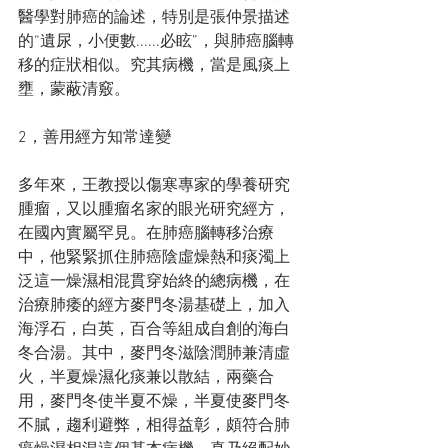
醫學對肺癌的論述，特別是張仲景描述
的“遺尿，小便數......必眩”，與肺癌腦轉
移的症狀相似。究其病機，當是風痰上
壅，蒙蔽清竅。
2，善用經方知常達變
多年來，王教授以傷寒專家的學養研究
腫瘤，又以腫瘤名家的眼光研究經方，
在國內實屬罕見。在肺癌腦轉移治療
中，他緊緊抓住肺癌陰虛燥熱和痰濁上
泛這一燥濕相混貫穿始終的總病機，在
治療肺痿的經方麥門冬湯基礎上，加入
海浮石，白英，百合等組成自創的海白
冬合湯。其中，麥門冬滋陰潤肺兼清虛
火，半夏燥濕化痰兼以散結，兩藥合
用，麥門冬使半夏不燥，半夏使麥門冬
不膩，趨利避弊，相得益彰，頗符合肺