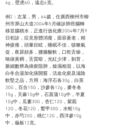
6g，壁虎6G，遠志6克。
例2：左某，男，64歲，住廣西柳州市柳
州市屏山大道2004年5月確診肺癌腦轉
移並腦積水，正進行放化療2004年7月9
日初診，症見形體消瘦，面容蒼老，精
神疲倦，頭暈目眩，睡眠不佳，咳嗽氣
促，夜尿頻多，腰膝酸軟，口乾舌燥，
咯痰黃稠，舌質暗，光紅少津，剝苔，
脈細數辨為痰瘀阻肺，燥濕相混，以海
白冬合湯加化痰開竅，活血化瘀及滋陰
軟堅之品，方用：海浮石各30g，白英
30G，百合15G，沙參各12g，麥冬各
15g，天麻10g中，石菖蒲10g中，半夏
10g中，瓜蔞30G，杏仁12G，紫菀
12G，冬花12G，鱉甲30G，水蛭10g
中，赤芍20G，桃仁12G，西洋參10g
中，龜板12克。