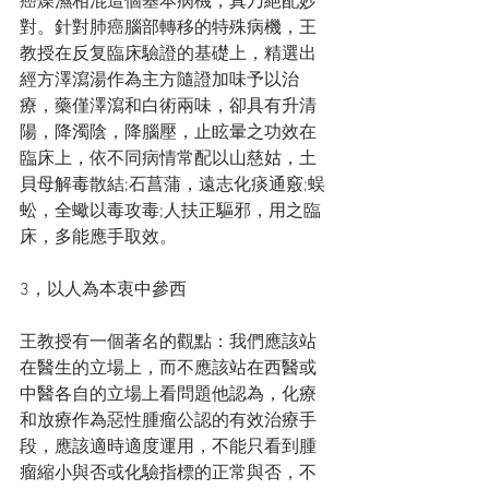
癌燥濕相混這個基本病機，真乃絕配妙
對​​。針對肺癌腦部轉移的特殊病機，王
教授在反复臨床驗證的基礎上，精選出
經方澤瀉湯作為主方隨證加味予以治
療，藥僅澤瀉和白術兩味，卻具有升清
陽，降濁陰，降腦壓，止眩暈之功效在
臨床上，依不同病情常配以山慈姑，土
貝母解毒散結;石菖蒲，遠志化痰通竅;蜈
蚣，全蠍以毒攻毒;人扶正驅邪，用之臨
床，多能應手取效。
3，以人為本衷中參西
王教授有一個著名的觀點：我們應該站
在醫生的立場上，而不應該站在西醫或
中醫各自的立場上看問題他認為，化療
和放療作為惡性腫瘤公認的有效治療手
段，應該適時適度運用，不能只看到腫
瘤縮小與否或化驗指標的正常與否，不