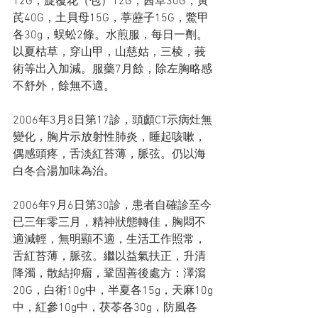
12G，旋覆花（包）12G，茜草30G，黃
芪40G，土貝母15G，葶藶子15G，鱉甲
各30g，蜈蚣2條。水煎服，每日一劑。
以夏枯草，穿山甲，山慈姑，三棱，莪
術等出入加減。服藥7月餘，除左胸略感
不舒外，餘無不適。
2006年3月8日第17診，頭顱CT示病灶無
變化，胸片示放射性肺炎，睡起咳嗽，
偶感頭疼，舌淡紅苔薄，脈弦。仍以海
白冬合湯加味為治。
2006年9月6日第30診，患者自確診至今
已三年零三月，精神狀態轉佳，胸悶不
適減輕，無明顯不適，生活工作照常，
舌紅苔薄，脈弦。繼以益氣扶正，升清
降濁，散結抑瘤，鞏固善後處方：澤瀉
20G，白術10g中，半夏各15g，天麻10g
中，紅參10g中，茯苓各30g，防風各