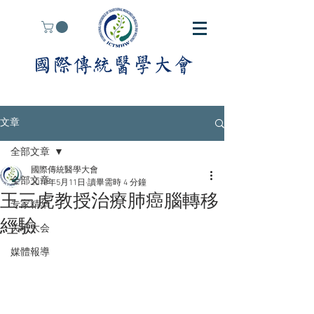
文章
全部文章
國際傳統醫學大會
全部文章
2018年5月11日
讀畢需時 4 分鐘
王三虎教授治療肺癌腦轉移
专家精华
經驗
关于大会
媒體報導