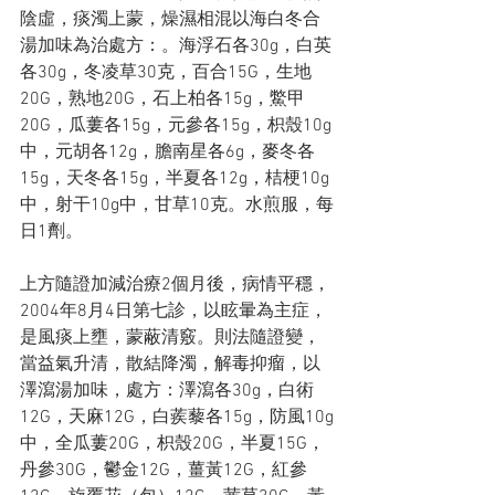
陰虛，痰濁上蒙，燥濕相混以海白冬合
湯加味為治處方：。海浮石各30g，白英
各30g，冬凌草30克，百合15G，生地
20G，熟地20G，石上柏各15g，鱉甲
20G，瓜蔞各15g，元參各15g，枳殼10g
中，元胡各12g，膽南星各6g，麥冬各
15g，天冬各15g，半夏各12g，桔梗10g
中，射干10g中，甘草10克。水煎服，每
日1劑。
上方隨證加減治療2個月後，病情平穩，
2004年8月4日第七診，以眩暈為主症，
是風痰上壅，蒙蔽清竅。則法隨證變，
當益氣升清，散結降濁，解毒抑瘤，以
澤瀉湯加味，處方：澤瀉各30g，白術
12G，天麻12G，白蒺藜各15g，防風10g
中，全瓜蔞20G，枳殼20G，半夏15G，
丹參30G，鬱金12G，薑黃12G，紅參