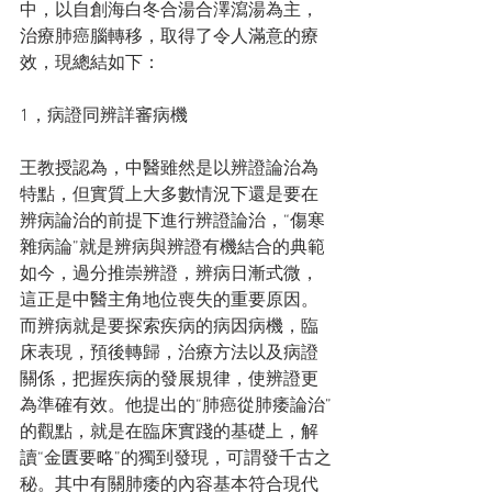
中，以自創海白冬合湯合澤瀉湯為主，
治療肺癌腦轉移，取得了令人滿意的療
效，現總結如下：
1，病證同辨詳審病機
王教授認為，中醫雖然是以辨證論治為
特點，但實質上大多數情況下還是要在
辨病論治的前提下進行辨證論治，“傷寒
雜病論”就是辨病與辨證有機結合的典範
如今，過分推崇辨證，辨病日漸式微，
這正是中醫主角地位喪失的重要原因。
而辨病就是要探索疾病的病因病機，臨
床表現，預後轉歸，治療方法以及病證
關係，把握疾病的發展規律，使辨證更
為準確有效。他提出的“肺癌從肺痿論治”
的觀點，就是在臨床實踐的基礎上，解
讀“金匱要略”的獨到發現，可謂發千古之
秘。其中有關肺痿的內容基本符合現代