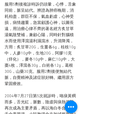
服用5劑後複診時訴仍頭暈，心悸，舌象
同前，脈呈結代。辨證為肺癌晚期，消
耗殆盡，群臣不保，氣血虧虛，心神受
損，病情趨重，急當顧護心神，以圖長
遠，用治療心律不齊的著名經方炙甘草
湯氣陰雙補，兼顧心陽，同時針對腦積
水而使用澤瀉湯利濕瀉水，升清降濁，
方用：炙甘草20G，生薑各6g，桂枝10g
中，人參10g中，生地20G，阿膠10克
（烊化），麥冬10g中，麻仁10g中，大
棗4枚，澤瀉各30g，白術各12g，葛根
30G，山藥30克。服用2劑後便無結代
脈，自覺精神及諸症狀好轉。繼用原方
鞏固療效。
2004年7月27日第5次就診時，咯痰黃稠
而多，舌光紅，脈數，陰虛與痰熱混雜
再次成為主要矛盾，再以海白冬合湯，