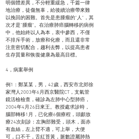
明個體差異，不分輕重緩急，千篇一律
地治療，徒傷無辜，給後續治療帶來難
以挽回的困難。首先是患腫瘤的“人“，其
次才是”腫瘤“。在治療肺癌腦轉移的病例
中，他始終以人為本，衷中參西，不僅
不排斥手術，放療和化療，而且還非常
注意密切配合，趨利去弊，以提高患者
生存質量和恢復健康為最高目標。
4，病案舉例
例1：鄭某某，男，42歲，西安市北郊徐
家灣人2003年6月西京醫院CT，支氣管
鏡活檢檢查，確診為左肺中心型肺癌，
2004年4月26日來王。教授處求診時，
腦部轉移1月，已化療6個療程，頭顱放
療24次刻診：左胸部難受，頭木，面赤
有血絲，左上臂不適，可上舉，大便
可，口不干，舌紅苔黃，脈數證屬肺熱