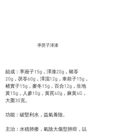
葶苈子泽漆
組成：葶藶子15g，澤漆20g，豬苓
20g，茯苓60g，澤瀉12g，車前子15g，
楮實子15g，麥冬15g，百合12g，生地
黃15g，人參10g，黃芪40g，麻黃4G，
大棗30克。
功能：破堅利水，益氣養陰。
主治：水積肺痿，氣陰大傷型肺癌，以