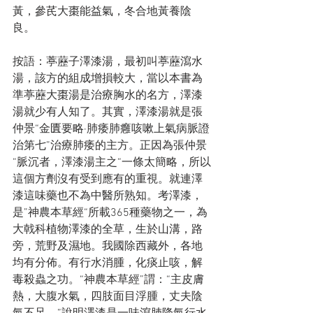
黃，參芪大棗能益氣，冬合地黃養陰
良。
按語：葶藶子澤漆湯，最初叫葶藶瀉水
湯，該方的組成增損較大，當以本書為
準葶藶大棗湯是治療胸水的名方，澤漆
湯就少有人知了。其實，澤漆湯就是張
仲景“金匱要略·肺痿肺癰咳嗽上氣病脈證
治第七”治療肺痿的主方。正因為張仲景
“脈沉者，澤漆湯主之“一條太簡略，所以
這個方劑沒有受到應有的重視。就連澤
漆這味藥也不為中醫所熟知。考澤漆，
是”神農本草經“所載365種藥物之一，為
大戟科植物澤漆的全草，生於山溝，路
旁，荒野及濕地。我國除西藏外，各地
均有分佈。有行水消腫，化痰止咳，解
毒殺蟲之功。“神農本草經”謂：“主皮膚
熱，大腹水氣，四肢面目浮腫，丈夫陰