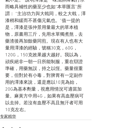
氣不足。”說明澤漆是一味瀉肺降氣行水
而略具補性的藥至少也如“本草匯言”所
謂： “主治功力與大戟同，較之大戟，澤
漆稍和緩而不甚傷元氣也。”值一提的
是，澤漆是張仲景用量最大的草本植
物，原書用三斤，先用水單獨煮熬，去
藥渣後再加餘藥同煎。現在有人也有大
量用澤漆的經驗，號稱30克，60G，
120G，150克效果越大越好。我以為，
頑疾絕非一朝一日所能制服，重在辯證
準確，用藥無誤，持之以恆。藥量很重
要，但對於有小毒，對脾胃有一定副作
用的澤漆來說，還是應以10克為始，
20G為基本劑量，視應用情況可適當加
量。麻黃方中用4G，如果有高血壓病可
以去掉。若沒有血壓不高且無汗者可用
10克左右。
专家精华