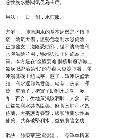
惡性胸水憋悶氣促為主症。
用法：一日一劑，水煎服。
方解：。肺癌胸水的基本病機是水積肺
痿，陰氣大傷，證勢危急利水恐傷陰，
正虛難支，滋陰恐助邪，緩不濟急惟利
水與滋陰並用，驅邪與扶正同施為上
策。本方是在“金匱要略·肺痿肺癰咳嗽上
氣病脈證治第七”的葶藶大棗瀉肺湯，澤
漆湯基礎上組成葶。藶子，澤漆破堅散
結，利水逐邪為君藥。豬苓，茯苓，澤
瀉，車前子，楮實子助利水之功，麥
冬，百合，生地黃滋陰潤肺，人參，黃
芪益氣利水共為臣藥。麻黃宣肺利水為
佐藥。大棗護胃養營，緩和諸藥烈性為
使藥。共奏破堅利水，益氣養陰之功。
歌訣：肺痿葶藶澤漆湯，二苓澤車楮麻