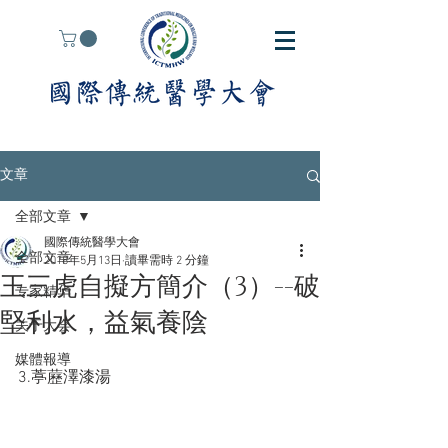
文章
全部文章
國際傳統醫學大會
全部文章
2018年5月13日
讀畢需時 2 分鐘
王三虎自擬方簡介（3）--破
专家精华
堅利水，益氣養陰
关于大会
媒體報導
3.葶藶澤漆湯