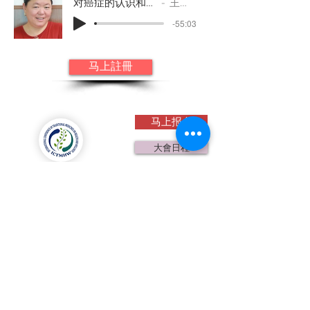
对癌症的认识和治疗
王素珍
-55:03
马上註冊
马上报名
大會日程
第五屆國際傳統醫學大會
贊助捐款
暨中醫大會
2021 全球线上直播
關注微信公眾號
大會指定禮品
鮑姑灸療袋
微信咨询 :
rachelzhu-van
咨询電話
：1-778-989-0677