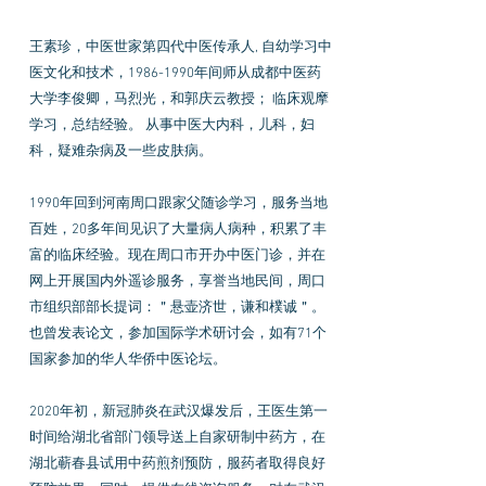
王素珍，中医世家第四代中医传承人, 自幼学习中
医文化和技术，1986-1990年间师从成都中医药
大学李俊卿，马烈光，和郭庆云教授； 临床观摩
学习，总结经验。 从事中医大内科，儿科，妇
科，疑难杂病及一些皮肤病。
1990年回到河南周口跟家父随诊学习，服务当地
百姓，20多年间见识了大量病人病种，积累了丰
富的临床经验。现在周口市开办中医门诊，并在
网上开展国内外遥诊服务，享誉当地民间，周口
市组织部部长提词：＂悬壶济世，谦和樸诚＂。
也曾发表论文，参加国际学术研讨会，如有71个
国家参加的华人华侨中医论坛。
2020年初，新冠肺炎在武汉爆发后，王医生第一
时间给湖北省部门领导送上自家研制中药方，在
湖北蕲春县试用中药煎剂预防，服药者取得良好