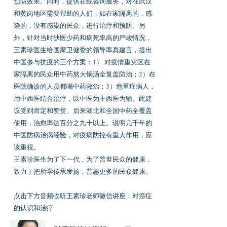
预防效果。同时，提供在线咨询服务，对在武汉
和黄岗地区需要帮助的人们，如在家隔离的，感
染的，没有感染的民众，进行治疗和预防。另
外，针对当时缺医少药和病死率高的严峻情况，
王素珍医生给国家卫健委的领导率真建言，提出
中医参与抗疫的三个方案：1） 对疫情重灾区在
家隔离的民众用中药熬大锅汤全复盖防治；2）在
医院确诊的人员都喝中药救治；3）危重症病人，
用中西医结合治疗，以中医为主西医为辅。此建
议受到肯定和赞赏。后来湖北和全国中药全覆盖
使用，治愈率达百分之九十以上。说明几千年的
中医防病治病经验，对疫病防控有重大作用，应
该重视。
王素珍医生为了下一代，为了普世民众的健康，
致力于把所学传承发扬，普惠更多的民众健康。
点击下方音频收听王素珍老师微信讲座：对癌症
的认识和治疗