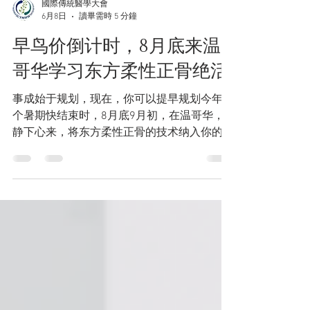
國際傳統醫學大會
6月8日
讀畢需時 5 分鐘
早鸟价倒计时，8月底来温
哥华学习东方柔性正骨绝活
事成始于规划，现在，你可以提早规划今年这
个暑期快结束时，8月底9月初，在温哥华，
静下心来，将东方柔性正骨的技术纳入你的疗
愈锦囊，提升综合疗效，增进临床诊疗功力，
收获令人惊喜的效果。 东方柔性正骨创始人
毛泰之教授 毛泰之 教授 中医骨伤医学博士 东
方柔性正骨疗法创始人 世界柔性正骨医学联
合会主席 北京中医药大学临床特聘专家 广东
省中医院深圳宝安中医院特聘专家 骨正筋柔
气血通。结构的生理性正位是健康无痛的基
础。多少久治不愈的疼痛甚至看起来是内科的
问题，在经过东方柔性正骨调整结构之后，终
于解决了根本问题，患者感受到了久违而宝贵