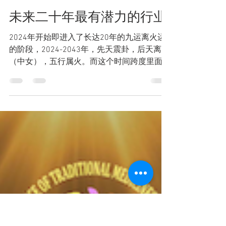
國際傳統醫學大會
2024年3月28日
讀畢需時 4 分鐘
未来二十年最有潜力的行业
2024年开始即进入了长达20年的九运离火运
的阶段，2024-2043年，先天震卦，后天离卦
（中女），五行属火。而这个时间跨度里面，
什么行业会兴旺？《易经》中记载：“天运离
卦，九紫离火，离者，万物皆光明也”。 在九
运离火运的时期，与火相相关的行业通常更容
易繁荣也更加蕴含巨大...