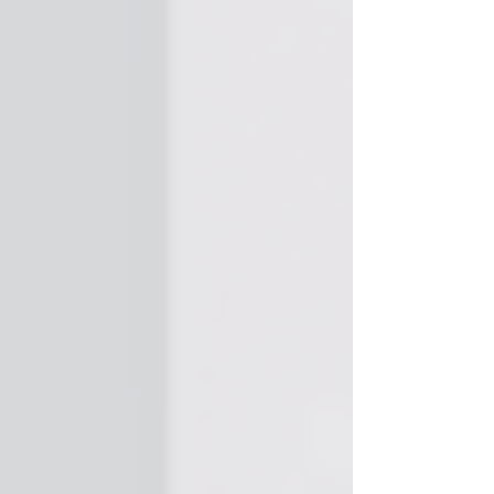
的舒适轻松。 骨正筋柔气血通 毛泰之老师创
立的东方柔性正骨技法，可以用轻柔的力量实
现理想的效果，立足中医骨科，面向全面生物
力学（筋骨结构空间）紊乱的引起的疾病，包
括相关内、外、妇、儿各科疑难病症。 东方
骨道东方柔性正骨 东方柔性正骨，其精髓在
于一个“柔”字。 手法轻柔，无需蛮力，有生于
无，柔能胜刚。力度范围在300克-1200克，
通常是600-800克，这也就相当于不到一升矿
泉水的重量。轻推慢移中，顺应代替对抗，用
唤醒身体自身的力