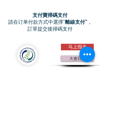
支付寶掃碼支付
​請在订单付款方式中選擇“
離線支付”
，
訂單提交後掃碼支付
马上报名
大會日程
第五屆國際傳統醫學大會
贊助捐款
暨中醫大會
2021 全球线上直播
關注微信公眾號
大會指定禮品
鮑姑灸療袋
微信咨询 :
rachelzhu-van
咨询電話
：1-778-989-0677
訂票熱線
：1-778-989-0677
電 郵
：
cicamr.ca@gmail.com