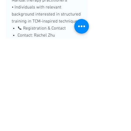
Manual therapy practitioners
• Individuals with relevant
background interested in structured
training in TCM-inspired techniques
📞 Registration & Contact
Contact: Rachel Zhu
📱 Tel: 1-778-989-0677
💬 WeChat: rachelzhu-van
📧 Email: cicamr.ca@gmail.com
🔁 Cancellation & Refund Policy
Cancellations made at least 48
hours prior to the program start
date are eligible for a refund,
minus non-refundable payment
processing fees.
Cancellations made within 48
hours of the program start date
are non-refundable.