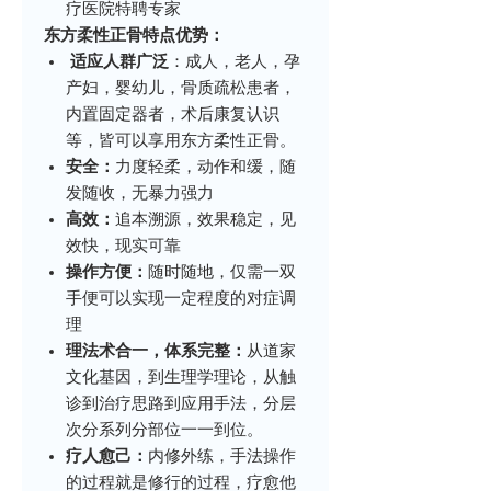
疗医院特聘专家
东方柔性正骨特点优势：
适应人群广泛
：成人，老人，孕
产妇，婴幼儿，骨质疏松患者，
内置固定器者，术后康复认识
等，皆可以享用东方柔性正骨。
安全：
力度轻柔，动作和缓，随
发随收，无暴力强力
高效：
追本溯源，效果稳定，见
效快，现实可靠
操作方便：
随时随地，仅需一双
手便可以实现一定程度的对症调
理
理法术合一，体系完整：
从道家
文化基因，到生理学理论，从触
诊到治疗思路到应用手法，分层
次分系列分部位一一到位。
疗人愈己：
内修外练，手法操作
的过程就是修行的过程，疗愈他