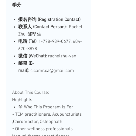
学分
报名咨询 (Registration Contact)
联系人 (Contact Person):
Rachel
Zhu, 邰墅生
电话 (Tel):
1-778-989-0677, 604-
670-8878
微信 (WeChat):
rachelzhu-van
邮箱 (E-
mail):
cicamr.ca@gmail.com
About This Course:
Highlights
🎯 Who This Program Is For
• TCM practitioners, Acupuncturists
,Chiropractor, Osteophath
• Other wellness professionals,