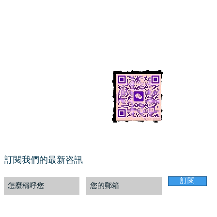
etary
：Ms Mao
1-778-316-5319
：
cicamr.ca@gmail.com
eting: Ms.Zhu 1-778-989-0677
hase tickets address
：BG Acupunture Clinic 203-
​報名咨詢掃微信
 Imperial St, Burnaby, BC ,V5J 1G1 Canada
訂閱我們的最新咨訊
訂閱