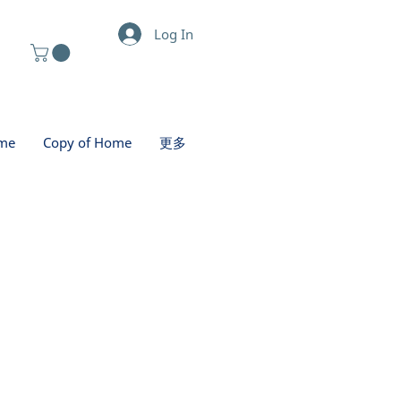
Log In
me
Copy of Home
更多