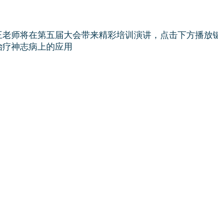
王老师将在第五届大会带来精彩培训演讲，点击下方播放
治疗神志病上的应用