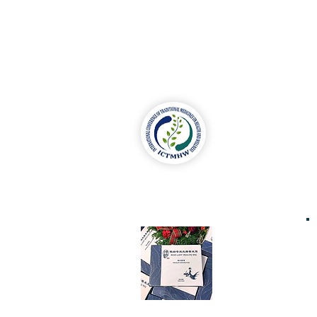
Secr
Tel
：
mail
Tick
Purc
The 4th ICTMHW
5679
2020 Vancouver